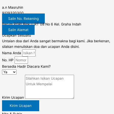
a.n Masruhin
9129320300
Salin No. Rekening
Perum PGRI Blok U RT 08 No 6 Kel. Graha Indah
Salin Alamat
Ucapkan Sesuatu
Untaian doa dari Anda sangat bermakna bagi kami. Jika berkenan,
silakan menuliskan doa dan ucapan Anda disini.
Nama Anda
No. HP
Bersedia Hadir Diacara Kami?
Kirim Ucapan
Kirim Ucapan
Nita & Ruhin